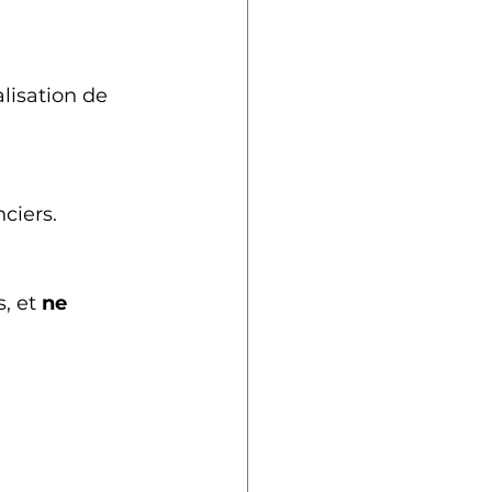
alisation de 
nciers.
, et 
ne 