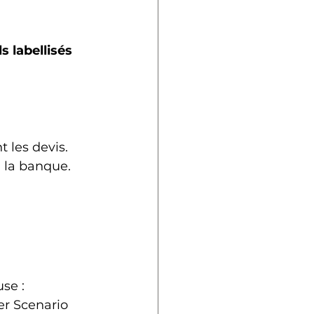
s labellisés 
t les devis.
à la banque.
se :
er Scenario 