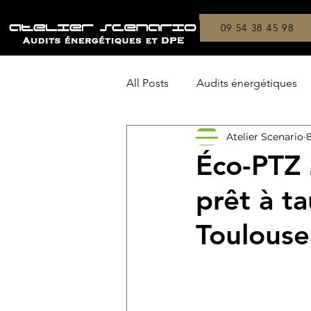
09 54 38 45 98
All Posts
Audits énergétiques
Atelier Scenario
8
Copropriétés
On a testé !
Éco-PTZ 
prêt à t
Toulouse