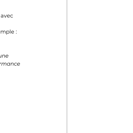
, avec 
emple : 
une 
ormance 