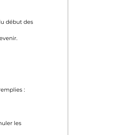
du début des 
evenir.
remplies :
muler les 