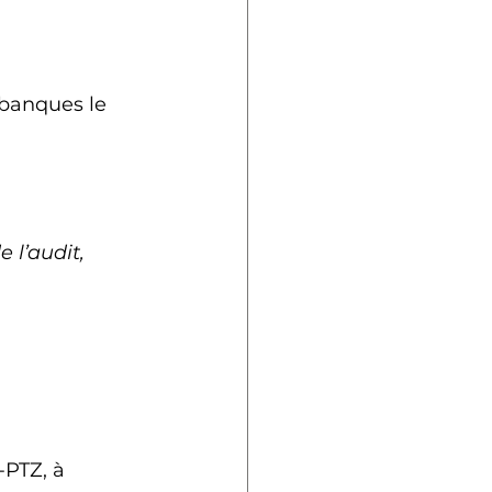
 banques le 
 l’audit, 
o-PTZ, à 