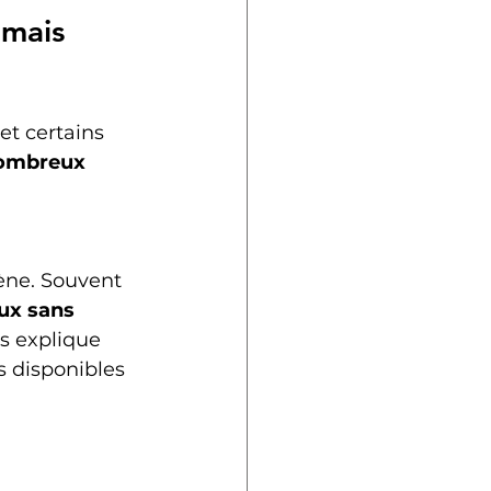
 mais 
et certains 
ombreux 
cène. Souvent 
ux sans 
us explique 
s disponibles 