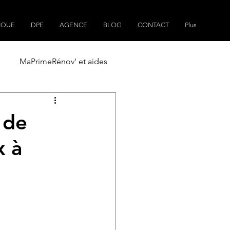
IQUE
DPE
AGENCE
BLOG
CONTACT
Plus
MaPrimeRénov' et aides
ain
Plans de maisons
 de
x à