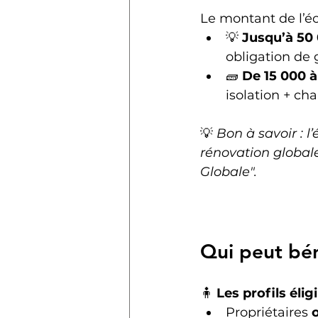
Le montant de l’éc
💡 
Jusqu’à 50
obligation de 
🧱 
De 15 000 
isolation + cha
💡 
Bon à savoir : l
rénovation global
Globale".
Qui peut bén
🧍 
Les profils éligi
Propriétaires 