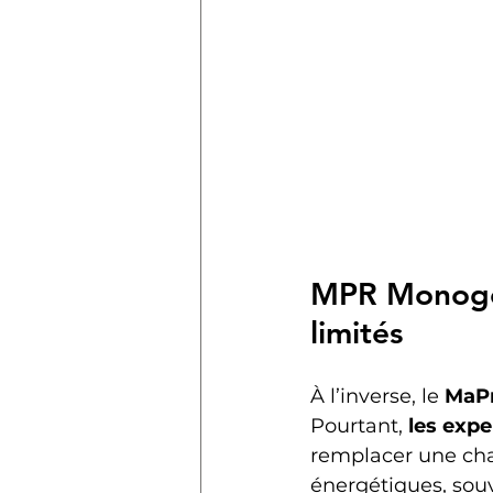
MPR Monogest
limités
À l’inverse, le 
MaP
Pourtant, 
les expe
remplacer une cha
énergétiques, souv