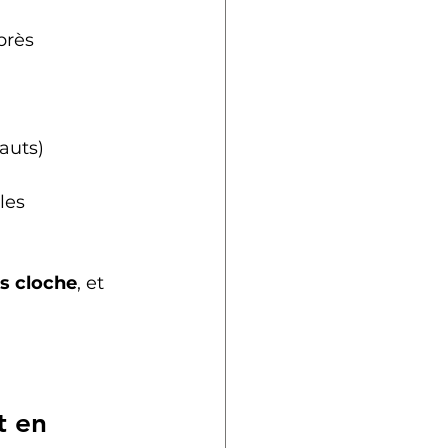
près 
auts)
les 
us cloche
, et 
t en 