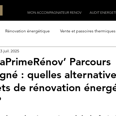
MON ACCOMPAGNATEUR RENOV
AUDIT ENERGET
Rénovation énergétique
Vente et passoires thermiques
3 juil. 2025
Construction
Construire avec l'architecte
Le terr
aPrimeRénov’ Parcours
né : quelles alternativ
ets de rénovation énerg
?