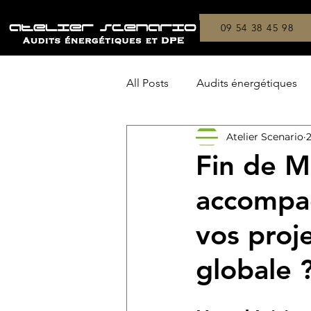
09 54 38 45 98
All Posts
Audits énergétiques
Atelier Scenario
2
Copropriétés
On a testé !
Fin de M
accompag
vos proj
globale 