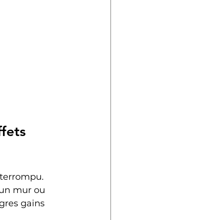
fets 
nterrompu. 
r un mur ou 
gres gains 