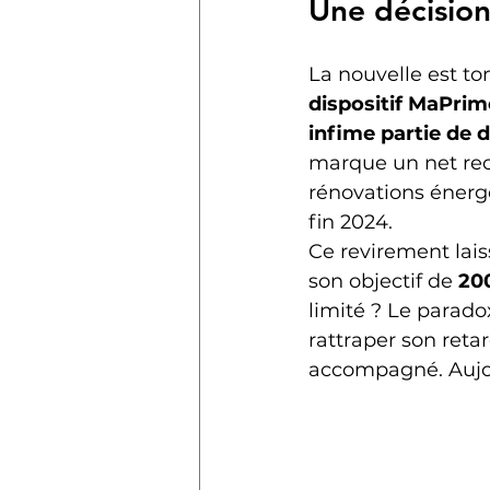
Une décision
La nouvelle est to
dispositif MaPri
infime partie de
marque un net recu
rénovations énergé
fin 2024.
Ce revirement lai
son objectif de 
20
limité ? Le parado
rattraper son reta
accompagné. Aujou