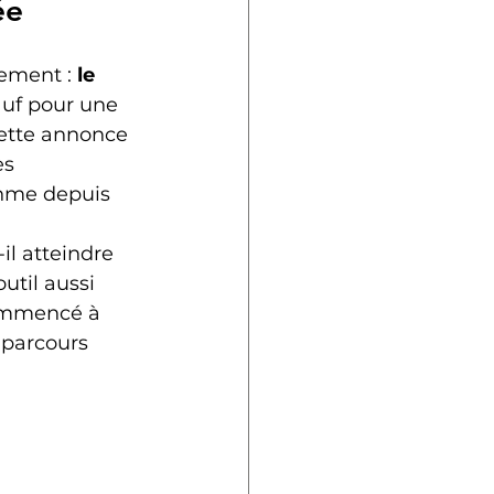
ée
ement : 
le 
auf pour une 
Cette annonce 
s 
thme depuis 
l atteindre 
util aussi 
commencé à 
 parcours 