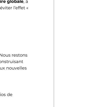
ire globale
, à 
éviter l’effet « 
 Nous restons 
onstruisant 
aux nouvelles 
ios de 