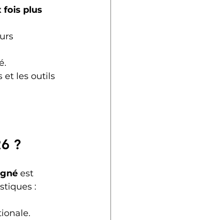
fois plus 
urs 
é.
et les outils 
26 ?
agné
 est 
stiques :
tionale.