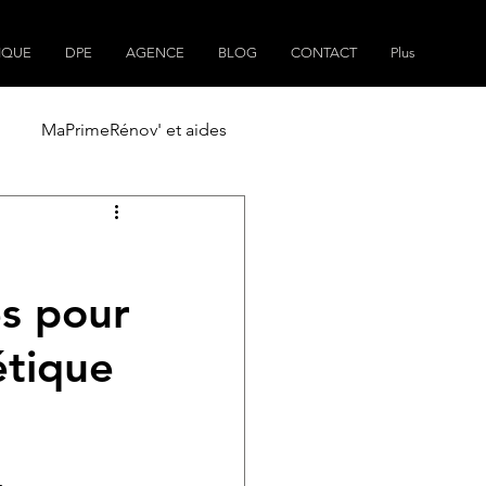
IQUE
DPE
AGENCE
BLOG
CONTACT
Plus
MaPrimeRénov' et aides
ain
Plans de maisons
es pour
étique