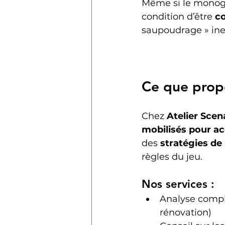
Même si le monoges
condition d’être 
co
saupoudrage » ine
Ce que propo
Chez 
Atelier Scen
mobilisés pour 
des 
stratégies de
règles du jeu.
Nos services :
Analyse compl
rénovation)