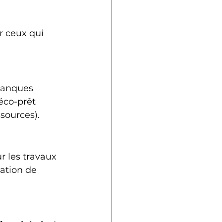
r ceux qui 
 banques 
éco-prêt 
sources).
r les travaux 
ation de 