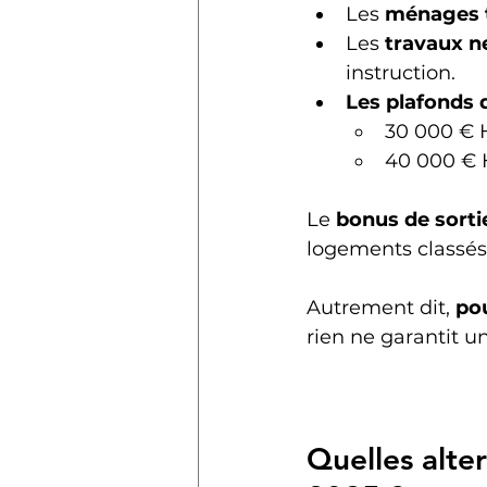
Les 
ménages 
Les 
travaux n
instruction.
Les plafonds 
30 000 € H
40 000 € H
Le 
bonus de sorti
logements classés 
Autrement dit, 
pou
rien ne garantit u
Quelles alte