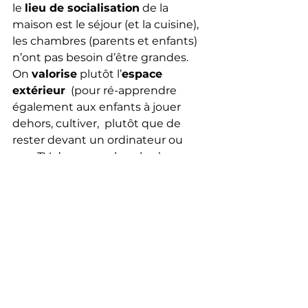
le 
lieu de socialisation
 de la 
maison est le séjour (et la cuisine), 
les chambres (parents et enfants) 
n’ont pas besoin d’être grandes. 
On 
valorise
 plutôt l’
espace 
extérieur
  (pour ré-apprendre 
également aux enfants à jouer 
dehors, cultiver,  plutôt que de 
rester devant un ordinateur ou 
une TV dans une chambre).  
Pensez bien aussi qu’une 
maison 
bien conçue
 (par un.e architecte) 
ne comportera pas de place 
perdue
 (notamment 
dégagements) et sera donc plus 
économique en terme de m2.
Ensuite, puisque le prix des 
terrains en ville est devenu 
exorbitant,  il faut imaginer de 