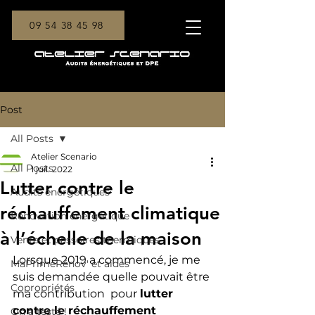
09 54 38 45 98
Post
All Posts
Atelier Scenario
All Posts
1 juil. 2022
Lutter contre le
Audits énergétiques
réchauffement climatique
Rénovation énergétique
à l’échelle de la maison
Vente et passoires thermiques
Lorsque 2019 a commencé, je me 
MaPrimeRénov' et aides
suis demandée quelle pouvait être 
Copropriétés
ma contribution  pour 
lutter 
contre le réchauffement 
On a testé !