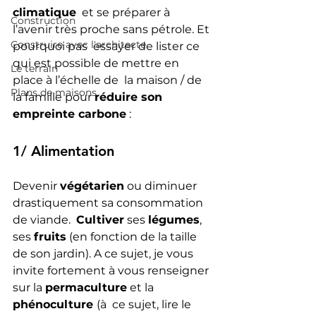
climatique
  et se préparer à 
Construction
l’avenir très proche sans pétrole. Et 
Construire avec l'architecte
pourquoi pas  essayer de lister ce 
qui est possible de mettre en 
Le terrain
place à l’échelle de  la maison / de 
Plans de maisons
la famille pour 
réduire son 
empreinte carbone
 :
1/ Alimentation
Devenir 
végétarien
 ou diminuer 
drastiquement sa consommation 
de viande.  
Cultiver
 ses 
légumes
, 
ses 
fruits
 (en fonction de la taille 
de son jardin). A ce sujet, je vous 
invite fortement à vous renseigner 
sur la 
permaculture
 et la 
phénoculture 
(à  ce sujet, lire le 