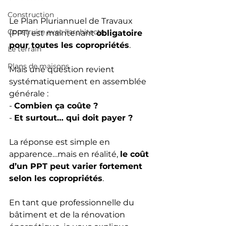
Construction
Le Plan Pluriannuel de Travaux 
Construire avec l'architecte
(PPT) est maintenant 
obligatoire 
pour toutes les copropriétés
.
Le terrain
Plans de maisons
Mais une question revient 
systématiquement en assemblée 
générale :
- 
Combien ça coûte ?
- 
Et surtout… qui doit payer ?
La réponse est simple en 
apparence…mais en réalité, 
le coût 
d’un PPT peut varier fortement 
selon les copropriétés
.
En tant que professionnelle du 
bâtiment et de la rénovation 