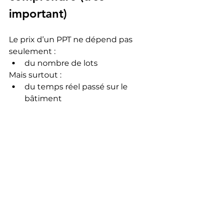
important)
Le prix d’un PPT ne dépend pas 
seulement :
du nombre de lots
Mais surtout :
du temps réel passé sur le 
bâtiment
Mon avis terrain
Je vais être directe :
Un PPT bien réalisé est 
extrêmement utile. Un PPT bâclé 
ne sert à rien