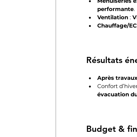
Menuiseries e
performante
.
Ventilation
 : 
V
Chauffage/EC
Résultats én
Après travaux
Confort d’hiver
évacuation du
Budget & fi