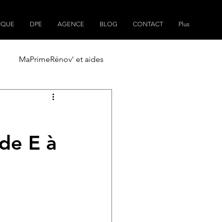
IQUE
DPE
AGENCE
BLOG
CONTACT
Plus
MaPrimeRénov' et aides
ain
Plans de maisons
de E à