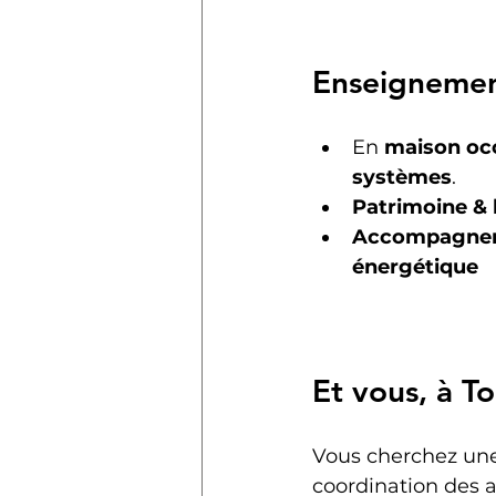
Enseigneme
En 
maison oc
systèmes
.
Patrimoine & l
Accompagne
énergétique
Et vous, à T
Vous cherchez un
coordination des a