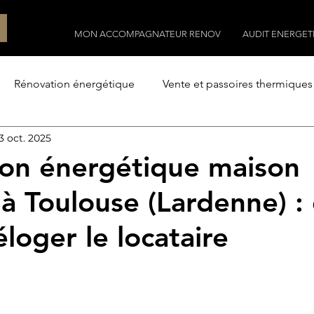
MON ACCOMPAGNATEUR RENOV
AUDIT ENERGET
Rénovation énergétique
Vente et passoires thermiques
3 oct. 2025
Construction
Construire avec l'architecte
Le terr
on énergétique maison
à Toulouse (Lardenne) : 
loger le locataire