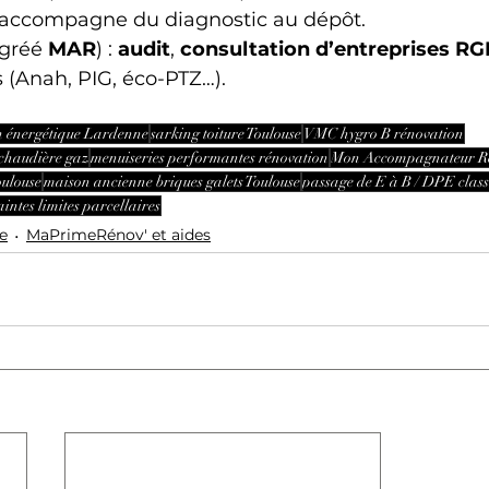
accompagne du diagnostic au dépôt. 
agréé 
MAR
) : 
audit
, 
consultation d’entreprises RG
s (Anah, PIG, éco-PTZ…).
n énergétique Lardenne
sarking toiture Toulouse
VMC hygro B rénovation
chaudière gaz
menuiseries performantes rénovation
Mon Accompagnateur Ré
oulouse
maison ancienne briques galets Toulouse
passage de E à B / DPE class
intes limites parcellaires
e
MaPrimeRénov' et aides