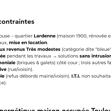
ontraintes
louse – quartier 
Lardenne
 (maison 1900, rénovée en
aux, 
mise en location
.
aux revenus Très modestes
 (catégorie dite "bleue"
pée
 pendant les travaux → solutions 
sans intrusio
moniale
 (briques & galets) côté cour ; trois autres 
ive
 (rue/voisin).
ble
 (refus débords mairie/voisin). 
I.T.I.
 non souhaitab
ce).
nergétique maison occupée Toulous