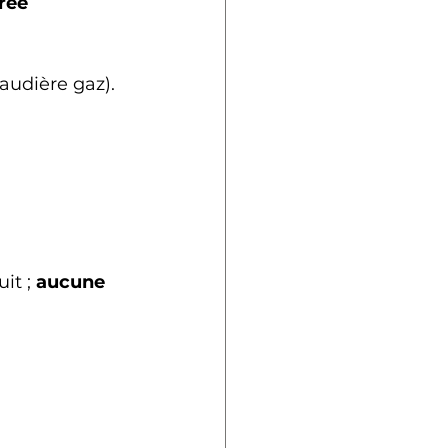
rée 
udière gaz).
it ; 
aucune 