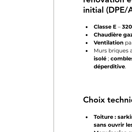
initial (DPE
Classe E
 – 
320
Chaudière ga
Ventilation
 pa
Murs briques 
isolé
 ; 
combles
déperditive
.
Choix techn
Toiture : sark
sans ouvrir le