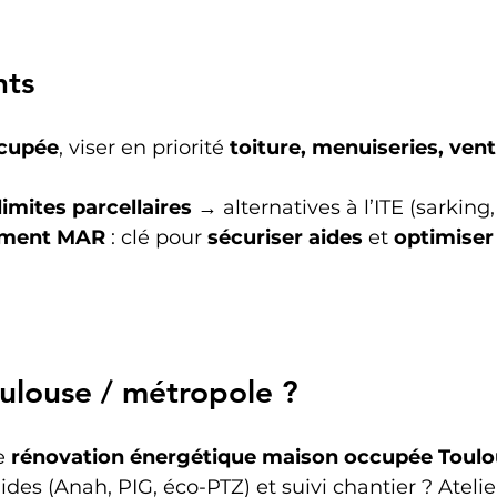
nts
cupée
, viser en priorité 
toiture, menuiseries, venti
imites parcellaires
 → alternatives à l’ITE (sarking
ment MAR
 : clé pour 
sécuriser aides
 et 
optimiser 
oulouse / métropole ?
e 
rénovation énergétique maison occupée Toul
ides (Anah, PIG, éco-PTZ) et suivi chantier ? Atelie