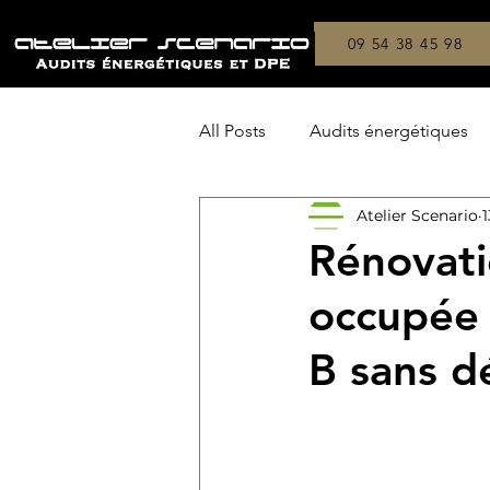
09 54 38 45 98
All Posts
Audits énergétiques
Atelier Scenario
1
Copropriétés
On a testé !
Rénovati
occupée 
B sans dé