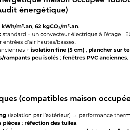
/Audit énergétique)
 kWh/m².an
, 
62 kgCO₂/m².an
.
z
 standard + un convecteur électrique à l’étage ; E
r entrées d’air hautes/basses.
anciennes + 
isolation fine (5 cm)
 ; 
plancher sur te
/rampants peu isolés
 ; 
fenêtres PVC anciennes
, 
iques (compatibles maison occupée
ing
 (isolation par l’extérieur) → performance ther
s pièces
 ; 
réfection des tuiles
.