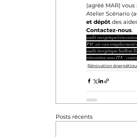
(agréé MAR) vous 
Atelier Scénario (
et dépôt
 des aide
Contactez-nous
.
audit energetique
rénovatio
PAC air-eau remplacement 
audit énergétique bailleur T
rénovation sans ITE / contra
Rénovation énergétiqu
Posts récents