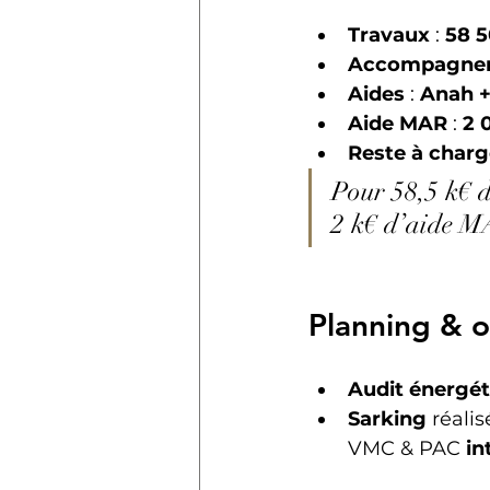
Travaux
 : 
58 5
Accompagne
Aides
 : 
Anah +
Aide MAR
 : 
2 
Reste à charg
Pour 58,5 k€ d
2 k€ d’aide 
Planning & o
Audit énergét
Sarking
 réali
VMC & PAC 
in