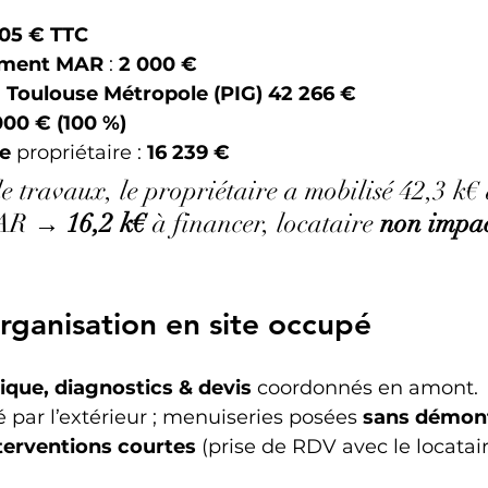
05 € TTC
ment MAR
 : 
2 000 €
 Toulouse Métropole (PIG)
42 266 €
000 € (100 %)
e
 propriétaire : 
16 239 €
e travaux, le propriétaire a mobilisé 42,3 k€ 
MAR → 
16,2 k€
 à financer, locataire 
non impa
rganisation en site occupé
ique, diagnostics & devis
 coordonnés en amont.
sé par l’extérieur ; menuiseries posées 
sans démon
terventions courtes
 (prise de RDV avec le locatair