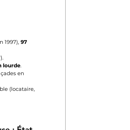
 1997), 
97 
).
n lourde
.
façades en 
le (locataire, 
e : État 