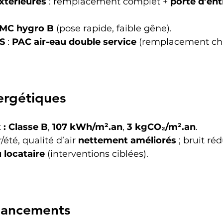
xtérieures
 : remplacement complet + 
porte d’ent
MC hygro B
 (pose rapide, faible gêne).
S
 : 
PAC air-eau double service
 (remplacement cha
ergétiques
 : Classe B
, 
107 kWh/m².an
, 
3 kgCO₂/m².an
.
/été, qualité d’air 
nettement améliorés
 ; bruit rédu
 locataire
 (interventions ciblées).
nancements