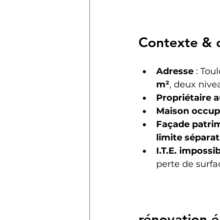
Contexte & c
Adresse
 : Tou
m²
, deux nive
Propriétaire 
Maison occu
Façade patri
limite séparat
I.T.E. impossi
perte de surfa
rénovation é