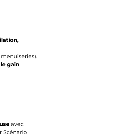
lation, 
, menuiseries).
le gain 
ouse
 avec 
r Scénario 