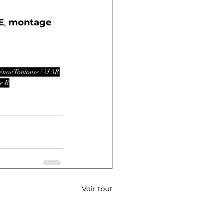
E
, 
montage 
nov Toulouse / MAR
e B
Voir tout