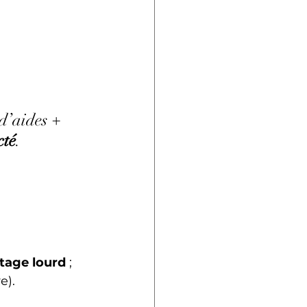
d’aides + 
cté
.
tage lourd
 ; 
e).