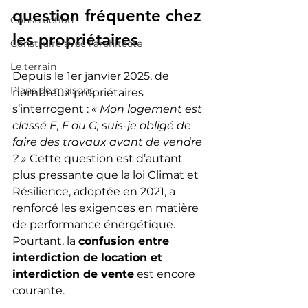
question fréquente chez 
Construction
les propriétaires
Construire avec l'architecte
Le terrain
Depuis le 1er janvier 2025, de 
Plans de maisons
nombreux propriétaires 
s’interrogent : 
« Mon logement est 
classé E, F ou G, suis-je obligé de 
faire des travaux avant de vendre 
? »
 Cette question est d’autant 
plus pressante que la loi Climat et 
Résilience, adoptée en 2021, a 
renforcé les exigences en matière 
de performance énergétique. 
Pourtant, la 
confusion entre 
interdiction de location et 
interdiction de vente
 est encore 
courante.