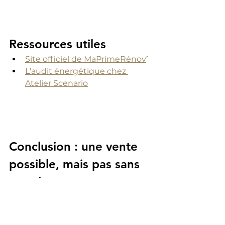
Ressources utiles
Site officiel de MaPrimeRénov
’
L'audit énergétique chez 
Atelier Scenario
Conclusion : une vente 
possible, mais pas sans 
conséquences
En 2025, il reste 
tout à fait 
possible de vendre un logement 