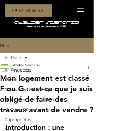
09 54 38 45 98
Post
All Posts
Atelier Scenario
All Posts
4 juil. 2025
Mon logement est classé
Audits énergétiques
F ou G : est-ce que je suis
Rénovation énergétique
obligé de faire des
Vente et passoires thermiques
travaux avant de vendre ?
MaPrimeRénov' et aides
Copropriétés
Introduction : une 
On a testé !