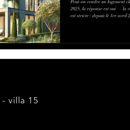
Peut-on vendre un logement cl
2025, la réponse est oui — la v
est stricte : depuis le 1er avri
imposé pour les logements cla
E depuis le 1ᵉʳ janvier 2025. T
travaux anticipés... découvrez
votre bien avant la vente
- villa 15
E