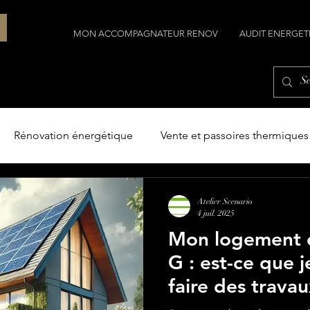
MON ACCOMPAGNATEUR RENOV
AUDIT ENERGET
Rénovation énergétique
Vente et passoires thermiques
Construction
Construire avec l'architecte
Le terr
Atelier Scenario
4 juil. 2025
Mon logement e
G : est-ce que j
faire des trava
vendre ?