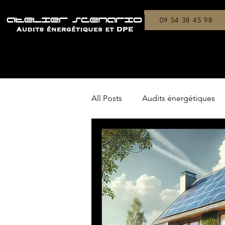
09 54 38 45 98
All Posts
Audits énergétiques
Copropriétés
On a testé !