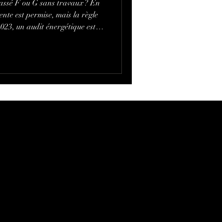
assé F ou G sans travaux ? En
ente est permise, mais la règle
l 2023, un audit énergétique est
ssés F/G, désormais étendu aux
ransparence, baisse de prix,
 vos options pour valoriser