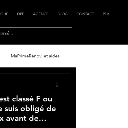
IQUE
DPE
AGENCE
BLOG
CONTACT
Plus
MaPrimeRénov' et aides
ain
Plans de maisons
st classé F ou
e suis obligé de
ux avant de