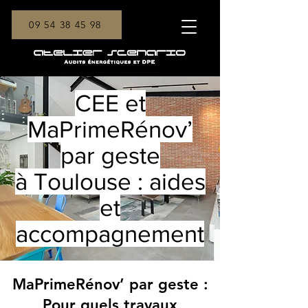
09 54 38 45 98
CEE et
MaPrimeRénov’
par geste
à Toulouse : aides
et
accompagnement
MaPrimeRénov’ par geste :
Pour quels travaux