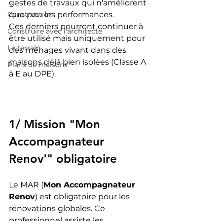
gestes de travaux qui n'améliorent 
Construction
que peu les performances.
Ces derniers pourront continuer à 
Construire avec l'architecte
être utilisé mais uniquement pour 
Le terrain
des ménages vivant dans des 
maisons déjà bien isolées (Classe A 
Plans de maisons
à E au DPE).
1/ Mission "Mon 
Accompagnateur 
Renov'" obligatoire
Le MAR (
Mon Accompagnateur 
Renov
) est obligatoire pour les 
rénovations globales. Ce 
professionnel assiste les 