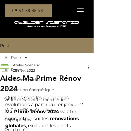
09 54 38 45 98
Post
All Posts
Atelier Scenario
All Posts
28 nov. 2023
Aides Ma Prime Rénov
Audits énergétiques
2024
Rénovation énergétique
Quelles sont les principales 
Vente et passoires thermiques
évolutions à partir du 1er janvier ? 
MaPrimeRénov' et aides
Ma Prime Rénov 2024
 va être 
concentrée sur les 
rénovations 
Copropriétés
globales
, excluant les petits 
On a testé !