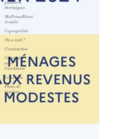
passoires
thermiques
MaPrimeRénov'
et aides
Copropriétés
On a testé !
Construction
Construire
avec
l'architecte
Le terrain
Plans de
maisons