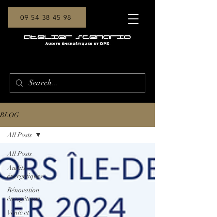
09 54 38 45 98
BLOG
All Posts
All Posts
Audits
énergétiques
Rénovation
énergétique
Vente et