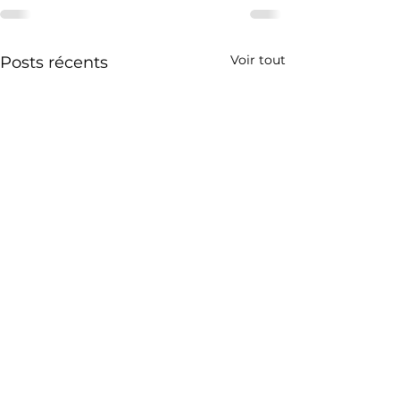
Voir tout
Posts récents
Viabiliser un terrain
Les règles d'ur