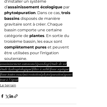
d’installer un système 
d’
assainissement écologique
 par 
phytoépuration
. Dans ce cas, 
trois 
bassins
 disposés de manière 
gravitaire sont à créer. Chaque 
bassin comporte une certaine 
catégorie de 
plantes
. En sortie du 
troisième bassin, les eaux sont 
complètement pures
 et peuvent 
être utilisées pour l’irrigation 
souterraine.
assainissement autonome
épandage
étude de sol
étude hydrogéologique
filtre à sable
fosse septique
fosse toutes eaux
microstation
phytoépuration
spanc
tout à l'égout
Le terrain