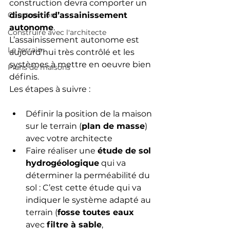
construction devra comporter un 
Construction
dispositif d’assainissement 
autonome
.
Construire avec l'architecte
L’assainissement autonome est 
Le terrain
aujourd’hui très contrôlé et les 
systèmes à mettre en oeuvre bien 
Plans de maisons
définis.
Les étapes à suivre :
Définir la position de la maison 
sur le terrain (
plan de masse
) 
avec votre architecte
Faire réaliser une 
étude de sol 
hydrogéologique
 qui va 
déterminer la perméabilité du 
sol : C’est cette étude qui va 
indiquer le système adapté au 
terrain (
fosse toutes eaux
avec 
filtre à sable
, 