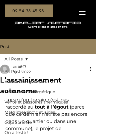
09 54 38 45 98
Post
All Posts
adb647
All Posts
1 juil. 2022
L'assainissement
Audits énergétiques
autonome
Rénovation énergétique
Lorsqu’un terrain n’est pas 
Vente et passoires thermiques
raccordé au 
tout à l’égout
 (parce 
MaPrimeRénov' et aides
que ce dernier n’existe pas encore 
dans un quartier ou dans une 
Copropriétés
commune), le projet de 
On a testé !