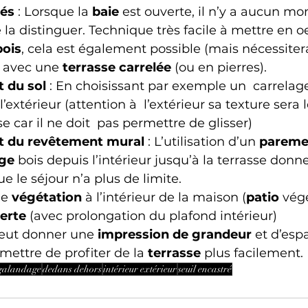
rés
 : Lorsque la 
baie
 est ouverte, il n’y a aucun mo
la distinguer. Technique très facile à mettre en o
bois
, cela est également possible (mais nécessiter
 avec une 
terrasse carrelée
 (ou en pierres).
 du sol
 : En choisissant par exemple un  carrelag
à l’extérieur (attention à  l’extérieur sa texture ser
e car il ne doit  pas permettre de glisser)
 du revêtement mural
 : L’utilisation d’un 
pareme
ge
 bois depuis l’intérieur jusqu’à la terrasse don
e le séjour n’a plus de limite.
e 
végétation
 à l’intérieur de la maison (
patio
 vég
erte
 (avec prolongation du plafond intérieur)
eut donner une 
impression de grandeur
 et d’esp
rmettre de profiter de la 
terrasse
 plus facilement.
 galandage
dedans dehors
intérieur extérieur
seuil encastré