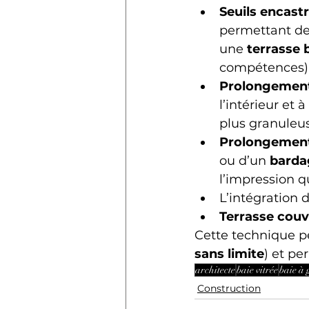
Seuils encast
permettant de 
une 
terrasse 
compétences)
Prolongement
l’intérieur et 
plus granuleus
Prolongement
ou d’un 
barda
l’impression qu
L’intégration d
Terrasse couv
Cette technique p
sans limite
) et pe
architecte
baie vitrée
baie à
Construction