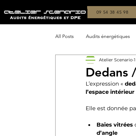
09 54 38 45 98
All Posts
Audits énergétiques
Atelier Scenario
1
Copropriétés
On a testé !
Dedans 
L’expression « 
ded
l’espace intérieur
Elle est donnée pa
Baies vitrées
 
d’angle