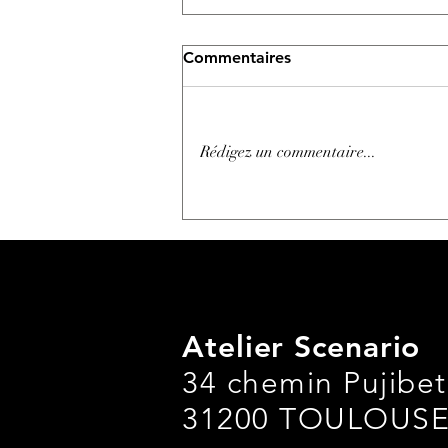
Commentaires
Rédigez un commentaire...
Poser des panneaux
photovoltaiques sur le toit
de sa maison
Atelier Scenario
34 chemin Pujibet 
31200 TOULOUS