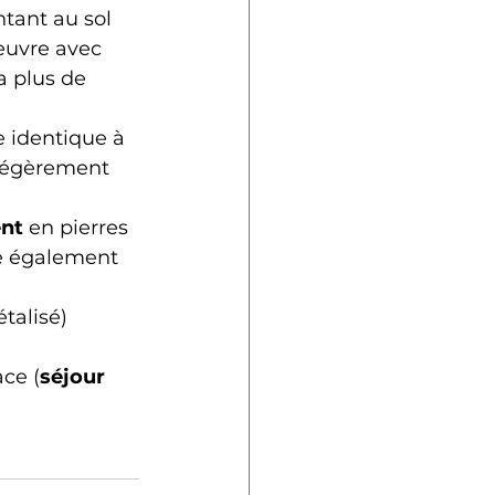
ntant au sol 
euvre avec 
a plus de 
e identique à 
a légèrement 
nt
 en pierres 
ne également 
étalisé)
ace (
séjour 