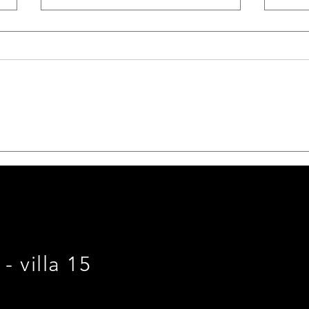
Choi
La p
du pr
Souv
l’im
autou
On a testé : les terrasses
bois !
- villa 15
E