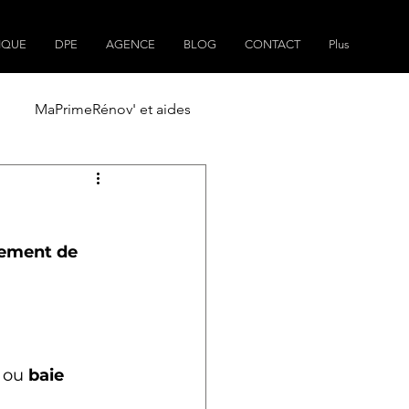
IQUE
DPE
AGENCE
BLOG
CONTACT
Plus
MaPrimeRénov' et aides
ain
Plans de maisons
ement de 
 ou 
baie 