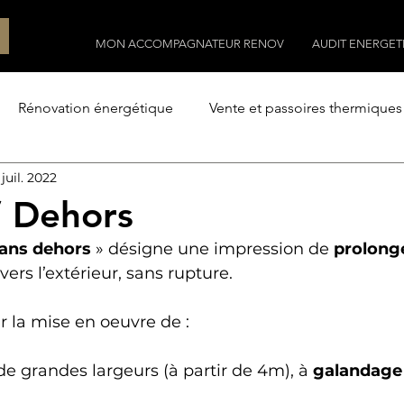
MON ACCOMPAGNATEUR RENOV
AUDIT ENERGET
Rénovation énergétique
Vente et passoires thermiques
 juil. 2022
Construction
Construire avec l'architecte
Le terr
/ Dehors
ans dehors
 » désigne une impression de 
prolong
 vers l’extérieur, sans rupture.
r la mise en oeuvre de :
de grandes largeurs (à partir de 4m), à 
galandage