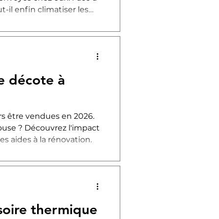
-il enfin climatiser les
sée en rénovation
e débat est souvent mal
le décote à
rs être vendues en 2026.
louse ? Découvrez l'impact
es aides à la rénovation.
soire thermique