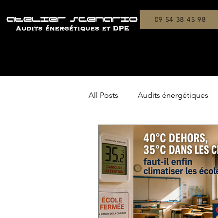
09 54 38 45 98
All Posts
Audits énergétiques
Copropriétés
On a testé !