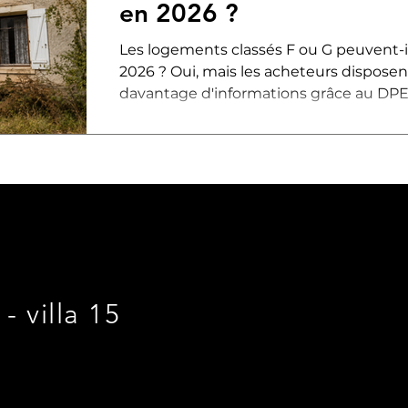
en 2026 ?
Les logements classés F ou G peuvent-i
2026 ? Oui, mais les acheteurs disposen
davantage d'informations grâce au DPE 
Découvrez les règles applicables, l'impa
les erreurs à éviter avant de mettre vot
- villa 15
E