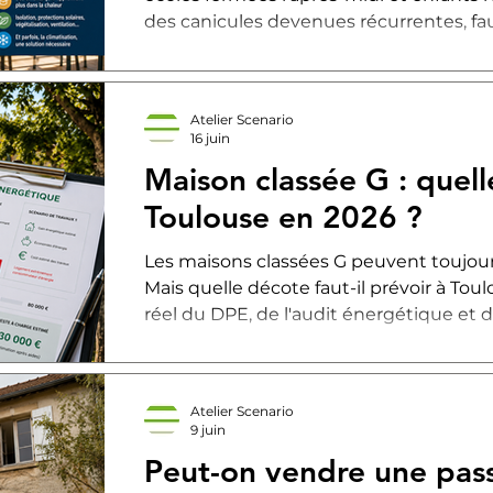
des canicules devenues récurrentes, faut
écoles ? En tant qu'architecte spéciali
énergétique à Toulouse, je pense que l
posé.
Atelier Scenario
16 juin
Maison classée G : quel
Toulouse en 2026 ?
Les maisons classées G peuvent toujou
Mais quelle décote faut-il prévoir à Tou
réel du DPE, de l'audit énergétique et d
Atelier Scenario
9 juin
Peut-on vendre une pas