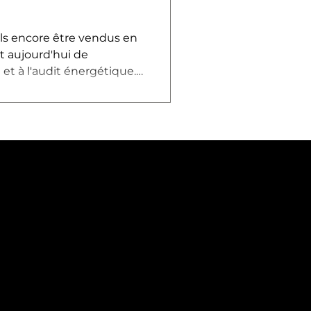
ls encore être vendus en
t aujourd'hui de
et à l'audit énergétique.
ct sur les négociations et
re bien en vente.