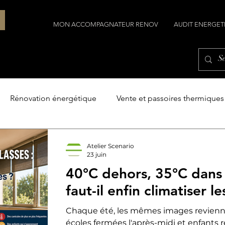
MON ACCOMPAGNATEUR RENOV
AUDIT ENERGET
Rénovation énergétique
Vente et passoires thermiques
Construction
Construire avec l'architecte
Le terr
Atelier Scenario
23 juin
40°C dehors, 35°C dans l
faut-il enfin climatiser l
Chaque été, les mêmes images reviennen
écoles fermées l'après-midi et enfants 