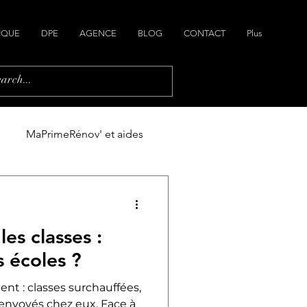
IQUE
DPE
AGENCE
BLOG
CONTACT
Plus
MaPrimeRénov' et aides
ain
Plans de maisons
es classes :
es écoles ?
t : classes surchauffées,
renvoyés chez eux. Face à