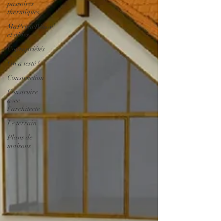
passoires
thermiques
MaPrimeRénov'
et aides
Copropriétés
On a testé !
Construction
Construire
avec
l'architecte
Le terrain
Plans de
maisons