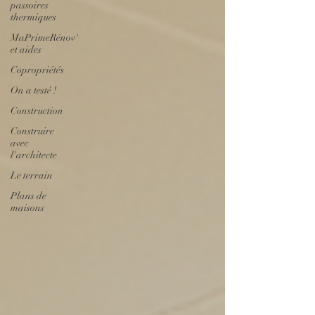
passoires
thermiques
MaPrimeRénov'
et aides
Copropriétés
On a testé !
Construction
Construire
avec
l'architecte
Le terrain
Plans de
maisons