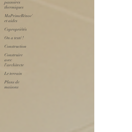
passoires
thermiques
MaPrimeRénov'
et aides
Copropriétés
On a testé !
Construction
Construire
avec
l'architecte
Le terrain
Plans de
maisons