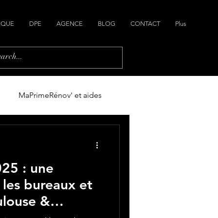
IQUE
DPE
AGENCE
BLOG
CONTACT
Plus
MaPrimeRénov' et aides
ain
Plans de maisons
025 : une
 les bureaux et
ulouse &