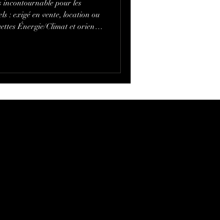
s incontournable pour les
s : exigé en vente, location ou
quettes Énergie/Climat et oriente
ccitanie, Atelier Scénario
ulouse, propose des
eut cadrer votre feuille de
AT. Devis rapide et