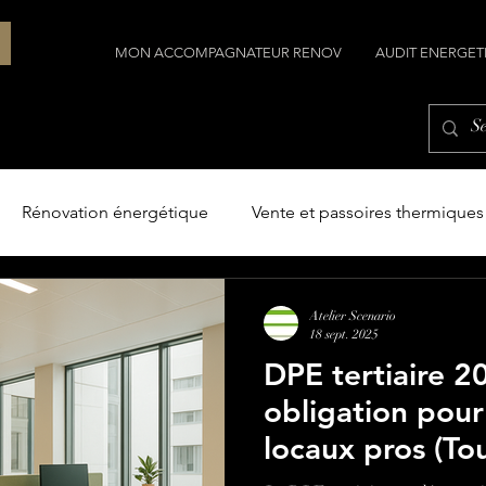
MON ACCOMPAGNATEUR RENOV
AUDIT ENERGET
Rénovation énergétique
Vente et passoires thermiques
Construction
Construire avec l'architecte
Le terr
Atelier Scenario
18 sept. 2025
DPE tertiaire 2
obligation pour
locaux pros (To
Occitanie)