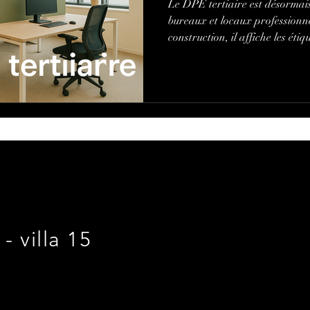
Le DPE tertiaire est désormai
bureaux et locaux professionnel
construction, il affiche les éti
les travaux. À Toulouse & en O
réalise votre DPE tertiaire To
recommandations chiffrées et p
route Décret Tertiaire / OPER
intervention sur site.
- villa 15
E