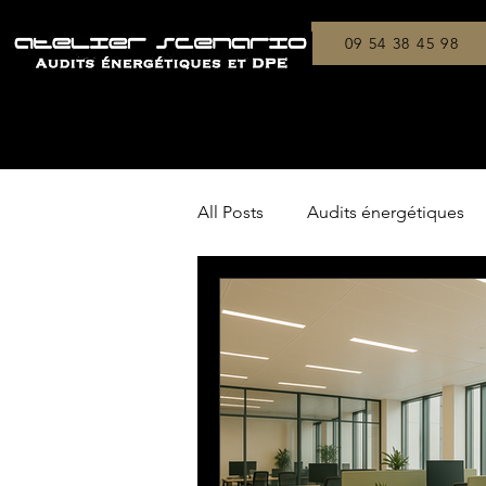
09 54 38 45 98
All Posts
Audits énergétiques
Copropriétés
On a testé !