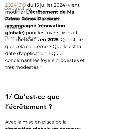
2024*819
 du 15 juillet 2024) vient 
Construction
modifier 
L’écrêtement de Ma 
Construire avec l'architecte
Prime Rénov Parcours 
accompagné
 (
rénovation 
Le terrain
globale)
 pour les foyers aisés et 
Plans de maisons
intermédiaires 
en 2025
. Qu’est-ce 
que cela concerne ? Quelle est la 
date d’application ? Quid 
concernant les foyers modestes et 
très modestes ?
1/ Qu’est-ce que 
l’écrêtement ?
Avec la mise en place de la 
rénovation globale en parcours 