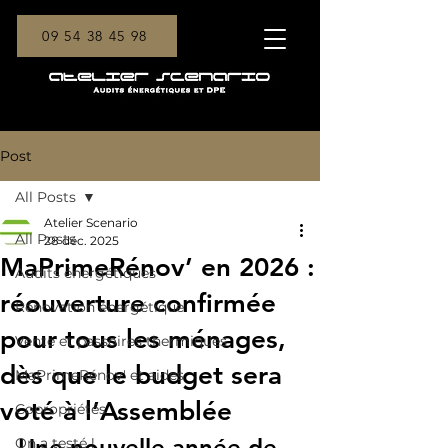
09 54 38 45 98
Post
All Posts
Atelier Scenario
All Posts
28 déc. 2025
MaPrimeRénov’ en 2026 :
Audits énergétiques
réouverture confirmée
Rénovation énergétique
pour tous les ménages,
Vente et passoires thermiques
dès que le budget sera
MaPrimeRénov' et aides
voté à l’Assemblée
Copropriétés
Une nouvelle année de 
On a testé !