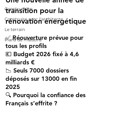
Construction
transition pour la 
Construire avec l'architecte
rénovation énergétique
Le terrain
✅ Réouverture prévue pour 
Plans de maisons
tous les profils
💶 Budget 2026 fixé à 4,6 
milliards €
📉 Seuls 7000 dossiers 
déposés sur 13000 en fin 
2025
🔍 Pourquoi la confiance des 
Français s’effrite ?